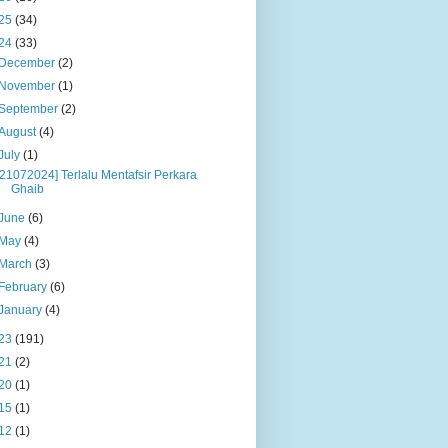
25
(34)
24
(33)
December
(2)
November
(1)
September
(2)
August
(4)
July
(1)
[21072024] Terlalu Mentafsir Perkara
Ghaib
June
(6)
May
(4)
March
(3)
February
(6)
January
(4)
23
(191)
21
(2)
20
(1)
15
(1)
12
(1)