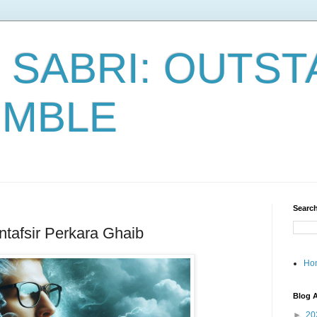
 SABRI: OUTST
UMBLE
Search
ntafsir Perkara Ghaib
Ho
Blog A
►
20