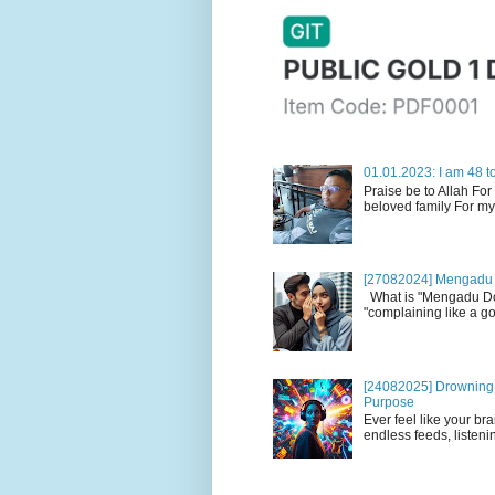
01.01.2023: I am 48 to
Praise be to Allah For
beloved family For my
[27082024] Mengadu 
What is "Mengadu Dom
"complaining like a go
[24082025] Drowning i
Purpose
Ever feel like your br
endless feeds, listenin