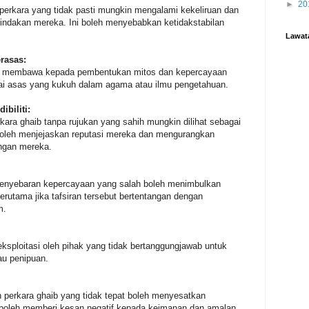
►
20
perkara yang tidak pasti mungkin mengalami kekeliruan dan
tindakan mereka. Ini boleh menyebabkan ketidakstabilan
Lawat
rasas:
eh membawa kepada pembentukan mitos dan kepercayaan
yai asas yang kukuh dalam agama atau ilmu pengetahuan.
biliti:
kara ghaib tanpa rujukan yang sahih mungkin dilihat sebagai
Ini boleh menjejaskan reputasi mereka dan mengurangkan
angan mereka.
penyebaran kepercayaan yang salah boleh menimbulkan
rutama jika tafsiran tersebut bertentangan dengan
m.
eksploitasi oleh pihak yang tidak bertanggungjawab untuk
tau penipuan.
perkara ghaib yang tidak tepat boleh menyesatkan
ni boleh memberi kesan negatif kepada keimanan dan amalan