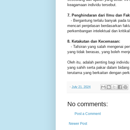
keagamaan individu tersebut.
7. Penghindaran dari Ilmu dan Fak
- Bergantung terlalu banyak pada ta
mencari penjelasan berdasarkan fakt
perkembangan intelektual dan kritika
8. Ketakutan dan Kecemasan:
- Tafsiran yang salah mengenai pe
yang tidak berasas, yang boleh menj
Oleh itu, adalah penting bagi indivi
yang sahih serta pakar dalam bidang
terutama yang berkaitan dengan perka
-
July 21, 2024
No comments:
Post a Comment
Newer Post