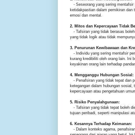
- Seseorang yang sering mentafsir 
ketidakpastian dalam pemikiran dan 
emosi dan mental.
2. Mitos dan Kepercayaan Tidak Be
- Tafsiran yang tidak berasas bol
yang tidak logik atau tidak mempun
3. Penurunan Kewibawaan dan Kredi
- Individu yang sering mentafsir per
kurang kredibiliti oleh orang lain. 
keyakinan orang lain terhadap pand
4. Mengganggu Hubungan Sosial:
- Penafsiran yang tidak tepat dan 
ketegangan dalam hubungan sosial, te
kepercayaan atau pengetahuan umu
5. Risiko Penyalahgunaan:
- Tafsiran yang tidak tepat boleh di
tujuan peribadi, seperti manipulasi a
6. Kesannya Terhadap Keimanan:
- Dalam konteks agama, penafsiran 
seseorang dari ajaran yang betul. I