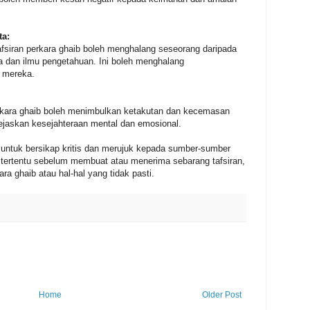
ta:
fsiran perkara ghaib boleh menghalang seseorang daripada
a dan ilmu pengetahuan. Ini boleh menghalang
l mereka.
rkara ghaib boleh menimbulkan ketakutan dan kecemasan
ejaskan kesejahteraan mental dan emosional.
du untuk bersikap kritis dan merujuk kepada sumber-sumber
 tertentu sebelum membuat atau menerima sebarang tafsiran,
ra ghaib atau hal-hal yang tidak pasti.
Home
Older Post