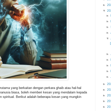
►
20
▼
20
►
►
►
►
▼
►
►
►
►
►
►
20
terutama yang berkaitan dengan perkara ghaib atau hal-hal
►
20
manusia biasa, boleh memberi kesan yang mendalam kepada
►
20
 dan spiritual. Berikut adalah beberapa kesan yang mungkin
►
20
►
20