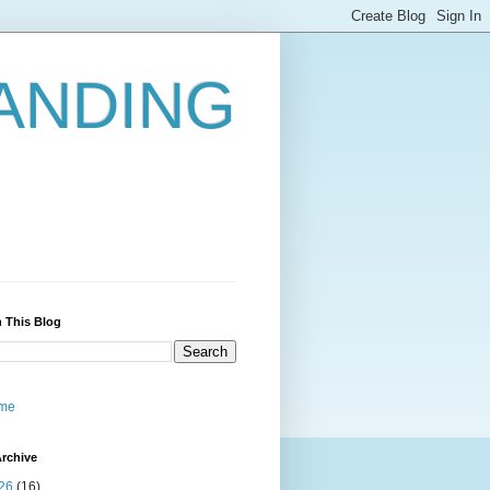
ANDING
 This Blog
me
rchive
26
(16)